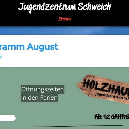
Jugendzentrum Schweich
Events
ramm August
6